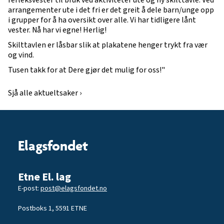
refleksvester til bruk ved aktiviteter ute og ny skilttavle. Ved
arrangementer ute i det fri er det greit å dele barn/unge opp
i grupper for å ha oversikt over alle. Vi har tidligere lånt
vester. Nå har vi egne! Herlig!
Skilttavlen er låsbar slik at plakatene henger trykt fra vær
og vind.
Tusen takk for at Dere gjør det mulig for oss!"
Sjå alle aktueltsaker ›
Elagsfondet
Etne El. lag
E-post:
post@elagsfondet.no
Postboks 1, 5591 ETNE